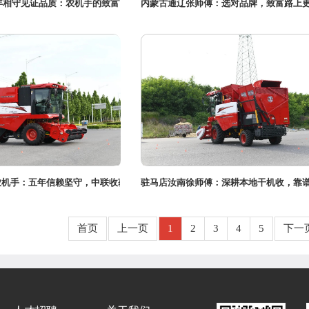
年相守见证品质：农机手的致富首
内蒙古通辽张师傅：选对品牌，致富路上
农机手：五年信赖坚守，中联收获
驻马店汝南徐师傅：深耕本地干机收，靠
首页
上一页
1
2
3
4
5
下一