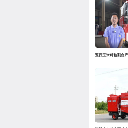
五行玉米籽粒割台