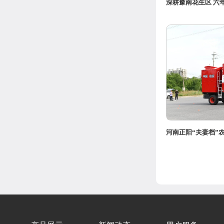
深耕豫南花生区 六
河南正阳“夫妻档”