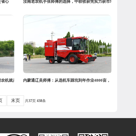
更省心
汝南老农机手张师傅的选择，中联收获凭实力获市场用
谱农机就是赚
内蒙通辽吴师傅：从选机车踩坑到年作业4800亩，
页
末页
共
37
页
438
条